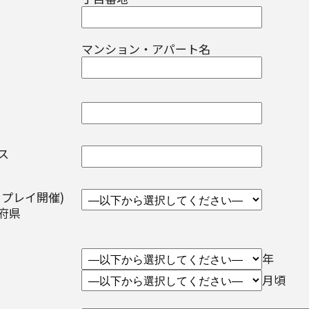
マンション・アパート名
レス
リプレイ開催)
道府県
年
月頃