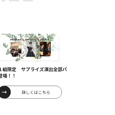
１組限定 サプライズ演出全部パ
登場！！
詳しくは
こちら