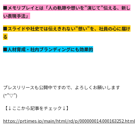
■メモリプレイとは「人の軌跡や想いを”演じて”伝える、新し
い表現手法」
■スライドや社史では伝えきれない”想い”を、社員の心に届け
る
■人材育成・社内ブランディングにも効果的
プレスリリースも公開中ですので、よろしくお願いします
(*”▽”)
【↓ここから記事をチェック↓】
https://prtimes.jp/main/html/rd/p/000000014.000163252.htm