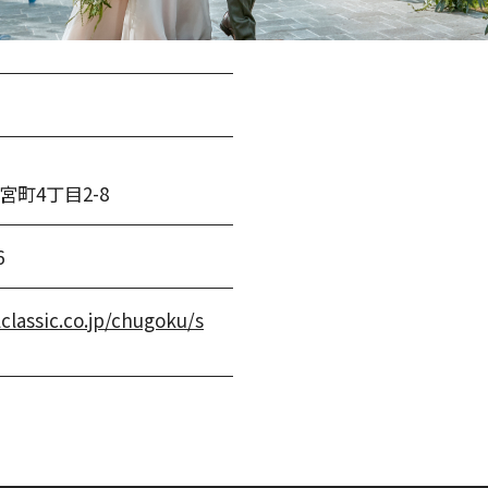
町4丁目2-8
6
classic.co.jp/chugoku/s