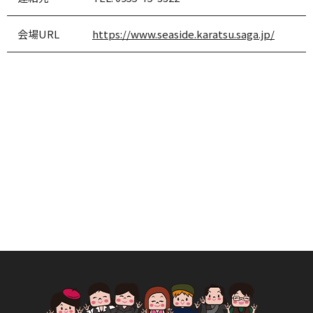
会場URL
https://www.seaside.karatsu.saga.jp/